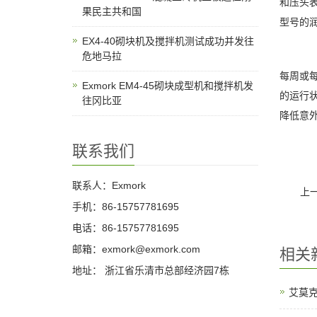
和压头
果民主共和国
型号的
EX4-40砌块机及搅拌机测试成功并发往
危地马拉
每周或
Exmork EM4-45砌块成型机和搅拌机发
的运行
往冈比亚
降低意
联系我们
联系人：Exmork
上
手机：86-15757781695
电话：86-15757781695
邮箱：exmork@exmork.com
相关
地址： 浙江省乐清市总部经济园7栋
艾莫