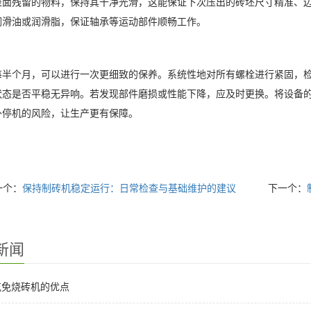
表面残留的物料，保持其干净光滑，这能保证下次压出的砖坯尺寸精准、
润滑油或润滑脂，保证轴承等运动部件顺畅工作。
每半个月，可以进行一次更细致的保养。系统性地对所有螺栓进行紧固，
状态是否平稳无异响。若发现部件磨损或性能下降，应及时更换。将设备
外停机的风险，让生产更有保障。
一个：
保持制砖机稳定运行：日常检查与基础维护的建议
下一个：
新闻
克免烧砖机的优点