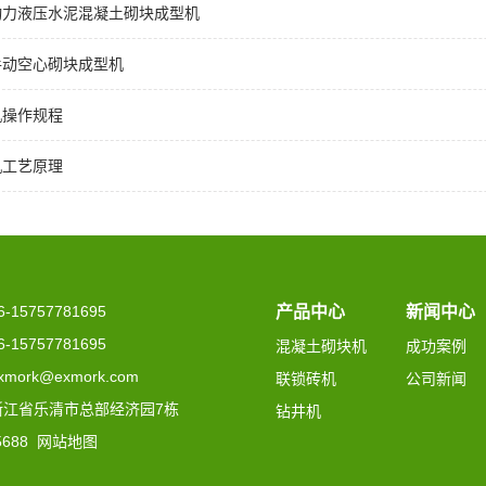
动力液压水泥混凝土砌块成型机
手动空心砌块成型机
机操作规程
机工艺原理
15757781695
产品中心
新闻中心
15757781695
混凝土砌块机
成功案例
mork@exmork.com
联锁砖机
公司新闻
浙江省乐清市总部经济园7栋
钻井机
5688
网站地图