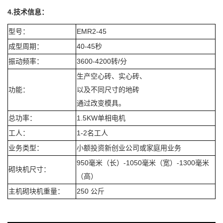
4.
技术信息：
EMR2-45
型号：
40-45
成型周期：
秒
3600-4200
/
振动频率：
转
分
生产空心砖、实心砖、
功能：
以及不同尺寸的地砖
通过改变模具。
1.5KW
总功率：
单相电机
1-2
工人：
名工人
业务类型：
小额投资新创业公司或家庭用业务
950
-1050
-1300
毫米（长）
毫米（宽）
毫米
砌块机尺寸：
（高）
250
主机砌块机重量：
公斤