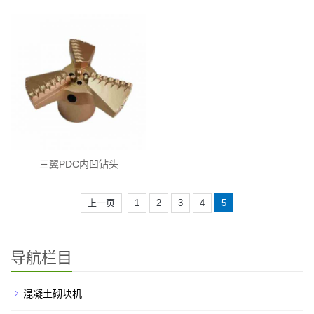
三翼PDC内凹钻头
上一页
1
2
3
4
5
导航栏目
混凝土砌块机